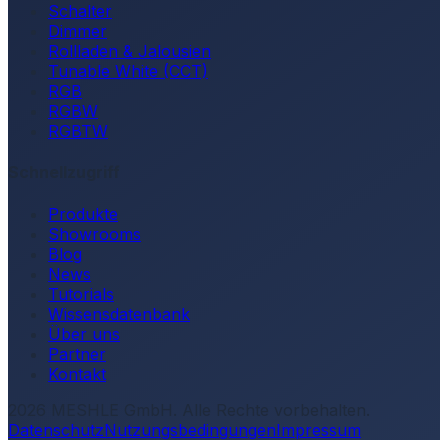
Schalter
Dimmer
Rollladen & Jalousien
Tunable White (CCT)
RGB
RGBW
RGBTW
Schnellzugriff
Produkte
Showrooms
Blog
News
Tutorials
Wissensdatenbank
Über uns
Partner
Kontakt
2026
MESHLE GmbH.
Alle Rechte vorbehalten.
Datenschutz
Nutzungsbedingungen
Impressum