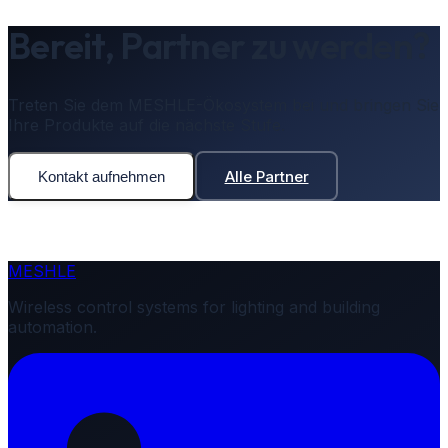
Bereit, Partner zu werden?
Treten Sie dem MESHLE-Ökosystem bei und bringen Sie
Ihre Produkte auf die nächste Stufe.
Alle Partner
Kontakt aufnehmen
MESHLE
Wireless control systems for lighting and building
automation.