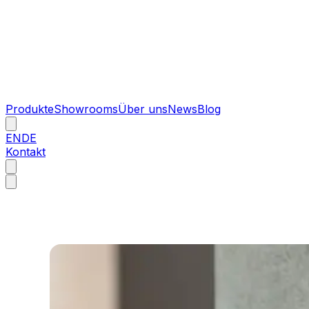
Produkte
Showrooms
Über uns
News
Blog
EN
DE
Kontakt